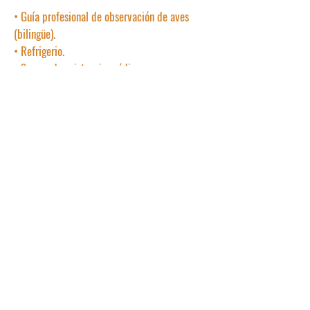
• Guía profesional de observación de aves
(bilingüe).
• Refrigerio.
• Seguro de asistencia médica.
• Transporte privado Medellín - RN La Romera
- Medellín.
Pre - Reserva
Asegura tu cupo. Nos pondremos en contacto
cuando tengamos el grupo completo para
confirmar la reserva.
Solo 13 cupos.
Actividad recomendada para personas con
estado físico promedio.
*La información sobre el lugar exacto de encuentro