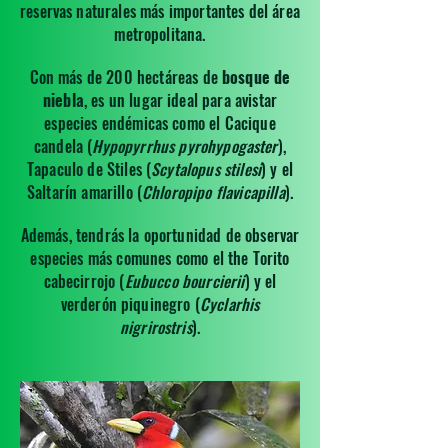
reservas naturales más importantes del área
metropolitana.
Con más de 200 hectáreas de
bosque de
niebla
, es un lugar ideal para avistar
especies endémicas como el Cacique
candela (
Hypopyrrhus pyrohypogaster
),
Tapaculo de Stiles (
Scytalopus stilesi
) y el
Saltarín amarillo (
Chloropipo flavicapilla
).
Además, tendrás la oportunidad de observar
especies más comunes como el the Torito
cabecirrojo (
Eubucco bourcierii
) y el
verderón piquinegro (
Cyclarhis
nigrirostris
).