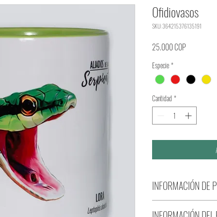
Ofidiovasos
SKU: 364215376135191
Precio
25.000 COP
Especie
*
Cantidad
*
INFORMACIÓN DE 
Material: cerámica
INFORMACIÓN DEL 
Tamaño: 11 onzas